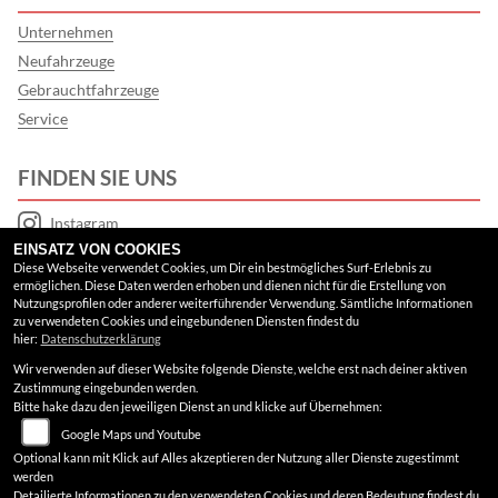
Unternehmen
Neufahrzeuge
Gebrauchtfahrzeuge
Service
FINDEN SIE UNS
Instagram
EINSATZ VON COOKIES
Google Maps
Diese Webseite verwendet Cookies, um Dir ein bestmögliches Surf-Erlebnis zu
ermöglichen. Diese Daten werden erhoben und dienen nicht für die Erstellung von
Nutzungsprofilen oder anderer weiterführender Verwendung. Sämtliche Informationen
RECHTLICHES
zu verwendeten Cookies und eingebundenen Diensten findest du
hier:
Datenschutzerklärung
Wir verwenden auf dieser Website folgende Dienste, welche erst nach deiner aktiven
AGB
Zustimmung eingebunden werden.
Bitte hake dazu den jeweiligen Dienst an und klicke auf Übernehmen:
Impressum
Google Maps und Youtube
Datenschutz
Optional kann mit Klick auf Alles akzeptieren der Nutzung aller Dienste zugestimmt
werden
Disclaimer
Detailierte Informationen zu den verwendeten Cookies und deren Bedeutung findest du